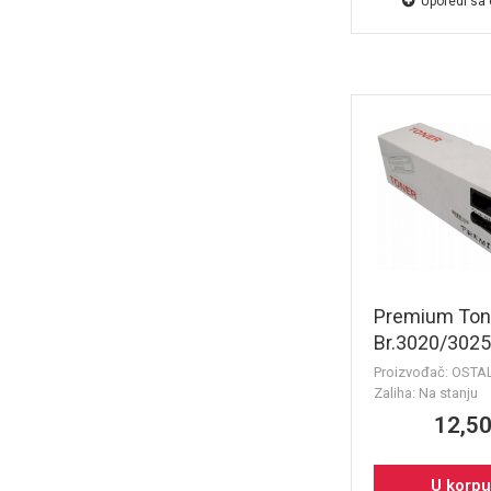
Uporedi sa
Premium Ton
Br.3020/3025,
(1500 str.) - 
Proizvođač: OSTA
Phaser 3020
Zaliha: Na stanju
12,50
U korp