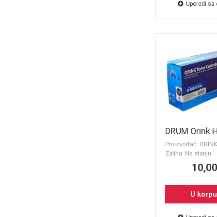
Uporedi sa
DRUM Orink H
Proizvođač: ORIN
Zaliha: Na stanju
10,00
U korp