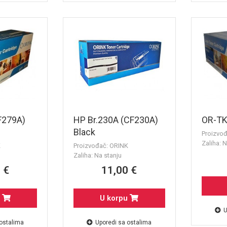
F279A)
HP Br.230A (CF230A)
OR-T
Black
Proizvo
Zaliha: N
K
Proizvođač: ORINK
Zaliha: Na stanju
 €
11,00 €
u
U korpu
U
 ostalima
Uporedi sa ostalima