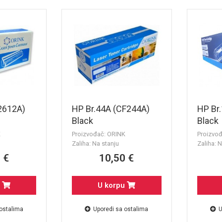
2612A)
HP Br.44A (CF244A)
HP Br
Black
Black
K
Proizvođač: ORINK
Proizvo
Zaliha: Na stanju
Zaliha: N
 €
10,50 €
u
U korpu
 ostalima
Uporedi sa ostalima
U