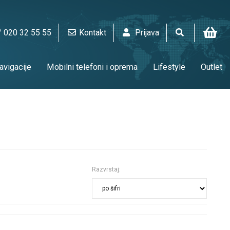
020 32 55 55
Kontakt
Prijava
vigacije
Mobilni telefoni i oprema
Lifestyle
Outlet
Oprema za nadzor
Kućni aparati
Multimedija
Razvrstaj: