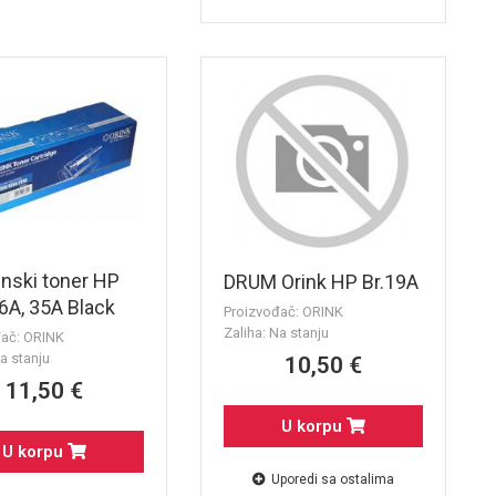
nski toner HP
DRUM Orink HP Br.19A
6A, 35A Black
Proizvođač: ORINK
Cartridge
Zaliha: Na stanju
đač: ORINK
a stanju
10,50 €
11,50 €
U korpu
U korpu
Uporedi sa ostalima