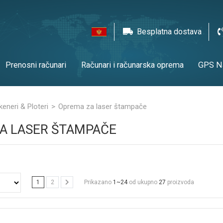
Besplatna dostava
Prenosni računari
Računari i računarska oprema
GPS Na
mpači & Skeneri & Ploteri
Gaming
TV & Audio
erije
eneri & Ploteri
Oprema za laser štampače
A LASER ŠTAMPAČE
1
2
Prikazano
1~24
od ukupno
27
proizvoda