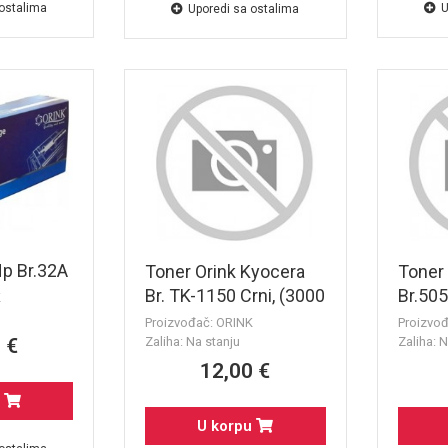
 ostalima
U
Uporedi sa ostalima
p Br.32A
Toner Orink Kyocera
Toner
Br. TK-1150 Crni, (3000
Br.505
K
str.)
80A (C
Proizvođač: ORINK
Proizvo
(2300 
 €
Zaliha: Na stanju
Zaliha: N
12,00 €
u
U korpu