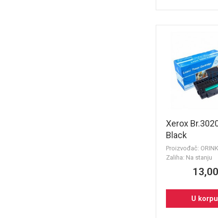
Xerox Br.302
Black
Proizvođač: ORIN
Zaliha: Na stanju
13,00
U korp