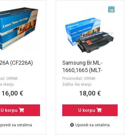
.26A (CF226A)
Samsung Br.ML-
1660,1665 (MLT-
1042S) Black
đač: ORINK
Proizvođač: ORINK
a stanju
Zaliha: Na stanju
16,00 €
18,00 €
U korpu
U korpu
poredi sa ostalima
Uporedi sa ostalima