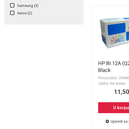
Samsung
(3)
Xerox
(2)
HP Br.12A (Q
Black
Proizvođač: ORIN
Zaliha: Na stanju
11,50
U korp
Uporedi sa