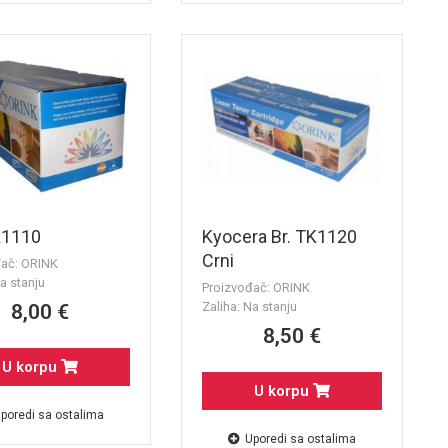
K1110
Kyocera Br. TK1120
Crni
đač: ORINK
a stanju
Proizvođač: ORINK
Zaliha: Na stanju
8,00 €
8,50 €
U korpu
U korpu
poredi sa ostalima
Uporedi sa ostalima