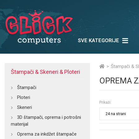
SVE KATEGORIJE
Mrežna oprema
Šta
UPS & Alati & Kablovi & Bat
Štampači & Sk
Štampači & Skeneri & Ploteri
OPREMA Z
Štampači
Ploteri
Prikaži:
Skeneri
3D štampači, oprema i potrošni
materijal
Oprema za inkdžet štampače