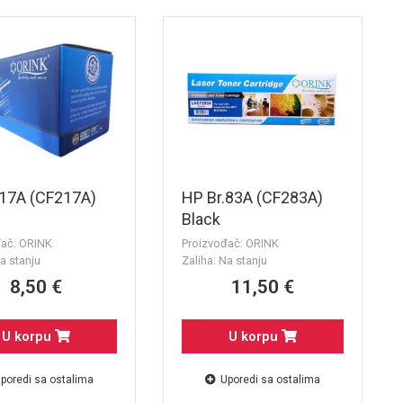
.17A (CF217A)
HP Br.83A (CF283A)
Black
đač: ORINK
Proizvođač: ORINK
a stanju
Zaliha: Na stanju
8,50 €
11,50 €
U korpu
U korpu
poredi sa ostalima
Uporedi sa ostalima