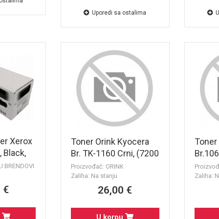
 ostalima
Uporedi sa ostalima
U
er Xerox
Toner Orink Kyocera
Toner
 Black,
Br. TK-1160 Crni, (7200
Br.10
za Xerox
str.)
Black,
LI BRENDOVI
Proizvođač: ORINK
Proizvo
/3025
CHIP
Zaliha: Na stanju
Zaliha: N
 €
26,00 €
u
U korpu