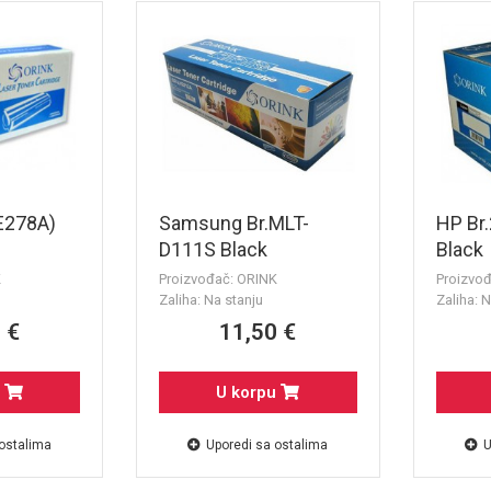
E278A)
Samsung Br.MLT-
HP Br
D111S Black
Black
K
Proizvođač: ORINK
Proizvo
Zaliha: Na stanju
Zaliha: N
 €
11,50 €
u
U korpu
 ostalima
Uporedi sa ostalima
U