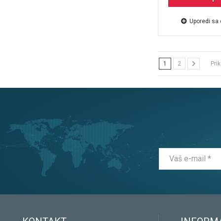
Uporedi sa
1
2
Pri