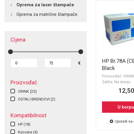
Oprema za laser štampače
Oprema za matrične štampače
Cijena
HP Br.78A (C
€
Black
Proizvođač: ORIN
Proizvođač
Zaliha: Na stanju
12,50
ORINK
(25)
OSTALI BRENDOVI
(2)
U korp
Kompatibilnost
Uporedi sa
HP
(18)
Kyocera
(4)