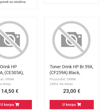
poredi sa ostalima
 Orink HP
Toner Orink HP Br.59A,
A, (CE505A),
(CF259A) Black,
F280A) Black,
(3000str.) SA CHIPOM
đač: ORINK
Proizvođač: ORINK
str.)
- za HP LaserJet Pro
a stanju
Zaliha: Na stanju
M404dw, M404n,
14,50 €
23,00 €
M404dn, M428dw,
M428fdn, M428fdw,
U korpu
U korpu
M304a