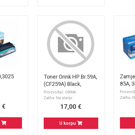
0,3025
Zamje
Toner Orink HP Br.59A,
85A, 3
(CF259A) Black,
Toner 
(3000str.) BEZ CHIPA -
K
Proizvo
Proizvođač: ORINK
Zaliha: N
za HP LaserJet Pro
Zaliha: Na stanju
M404dw, M404n,
 €
17,00 €
M404dn, M428dw,
M428fdn, M428fdw,
u
U korpu
M304a