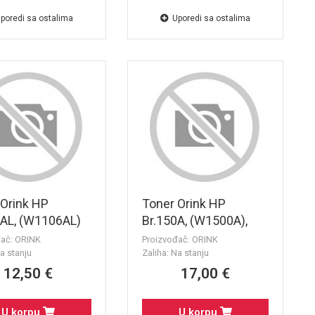
poredi sa ostalima
Uporedi sa ostalima
 Orink HP
Toner Orink HP
6AL, (W1106AL)
Br.150A, (W1500A),
 (2000 str.) SA
Black (975 str.) SA
đač: ORINK
Proizvođač: ORINK
OM
CHIPOM - za HP
a stanju
Zaliha: Na stanju
LaserJet MFP
12,50 €
17,00 €
M141series/M109-
M112/M111
U korpu
U korpu