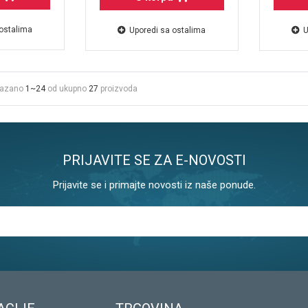
 ostalima
Uporedi sa ostalima
U
kazano
1~24
od ukupno
27
proizvoda
PRIJAVITE SE ZA E-NOVOSTI
Prijavite se i primajte novosti iz naše ponude.