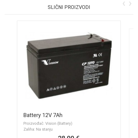
‹
›
SLIČNI PROIZVODI
B
Battery 12V 7Ah
Pr
Proizvođač: Vision (Battery)
Za
Zaliha: Na stanju