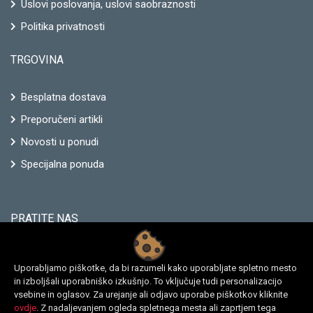
Uslovi poslovanja, uslovi saobraznosti
Politika privatnosti
TRGOVINA
Besplatna dostava
Preporučeni artikli
Novosti u ponudi
Specijalna ponuda
PRATITE NAS
Uporabljamo piškotke, da bi razumeli kako uporabljate spletno mesto
in izboljšali uporabniško izkušnjo. To vključuje tudi personalizacijo
vsebine in oglasov. Za urejanje ali odjavo uporabe piškotkov kliknite
ovdje
. Z nadaljevanjem ogleda spletnega mesta ali zaprtjem tega